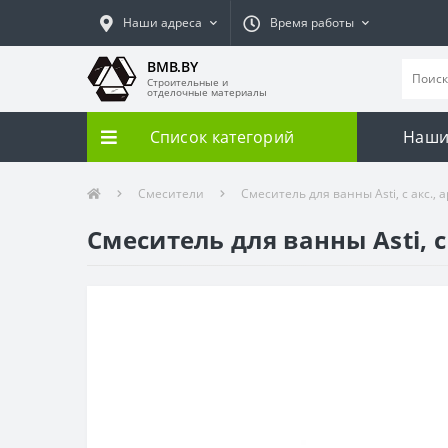
Наши адреса
Время работы
BMB.BY
Строительные и
отделочные материалы
Список категорий
Наши
Смесители
Смеситель для ванны Asti, c акс., а
Смеситель для ванны Asti, c 