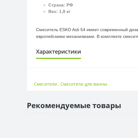
Страна:
РФ
Вес:
1,8 кг
Смеситель ESKO Asti 54 имеет современный дизай
европейскими механизмами. В комплекте смесител
Характеристики
ДЛИНА
Длина
Смесители
,
Смесители для ванны
САНТЕХНИКА
Страна
Рекомендуемые товары
МАТЕРИАЛ
Материал
ГАРАНТИЯ