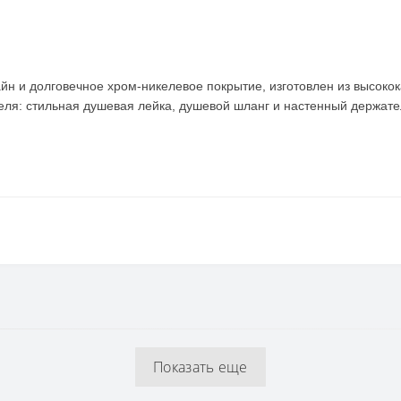
н и долговечное хром-никелевое покрытие, изготовлен из высокок
я: стильная душевая лейка, душевой шланг и настенный держатель
238 мм
Россия
Латунь, хром
Показать еще