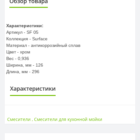
Обзор товара
Характеристики:
Артикул -
SF 05
Коллекция -
Surface
Материал -
антикоррозийный сплав
Цвет -
хром
Вес -
0,936
Ширина, мм -
126
Длина, мм -
296
Характеристики
СТРАНА ВВОЗА
Страна ввоза
Россия
Смесители
,
Смесители для кухонной мойки
МАТЕРИАЛ
Материал
Латунь, хромоникелевое покрытие