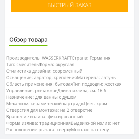
БЫСТРЫЙ ЗАКАЗ
Обзор товара
Производитель: WASSERKRAFT
Страна: Германия
Тип: смеситель
Форма: округлая
Стилистика дизайна: современный
Оснащение: аэратор, крепления
Материал: латунь
Область применения: бытовая
Тип подводки: жесткая
Управление: рычажное
Длина излива, см: 16.6
Назначение: для ванны с душем
Механизм: керамический картридж
Цвет: хром
Отверстия для монтажа: на 2 отверстие
Вращение излива: фиксированный
Форма излива: традиционная
Выдвижной излив: нет
Расположение рычага: сверху
Монтаж: на стену