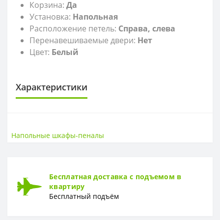
Корзина:
Да
Установка:
Напольная
Расположение петель:
Справа, слева
Перенавешиваемые двери:
Нет
Цвет:
Белый
Характеристики
САНТЕХНИКА
Высота
179,8 см
Напольные шкафы-пеналы
Ширина
30,6 см
Бесплатная доставка с подъемом в
квартиру
Бесплатный подъём