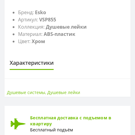
Бренд:
Esko
Артикул:
VSP855
Коллекция:
Душевые лейки
Материал:
ABS-пластик
Цвет:
Хром
Характеристики
СТРАНА ВВОЗА
Страна ввоза
Россия
Душевые системы
,
Душевые лейки
МАТЕРИАЛ
Материал
ABS-пластик
Бесплатная доставка с подъемом в
квартиру
Бесплатный подъём