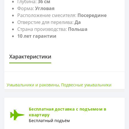
Глубина:
36 см
Форма:
Угловая
Расположение смесителя:
Посередине
Отверстие для перелива:
Да
Страна производства:
Польша
10 лет гарантии
Характеристики
САНТЕХНИКА
Высота
15 см
Умывальники и раковины
,
Подвесные умывальники
Страна
Польша
Ширина
36 см
Бесплатная доставка с подъемом в
квартиру
Бесплатный подъём