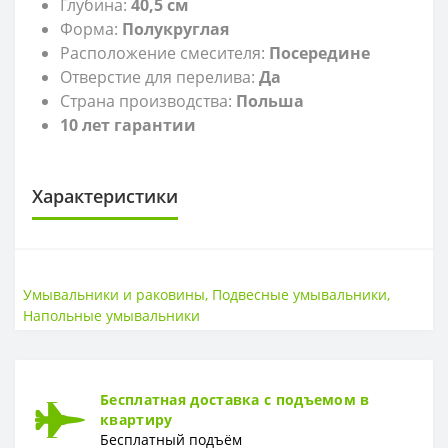
Глубина:
40,5 см
Форма:
П
олукруглая
Расположение смесителя:
Посередине
Отверстие для перелива:
Да
Страна производства:
Польша
10 лет гарантии
Характеристики
САНТЕХНИКА
Высота
16 см
Умывальники и раковины
,
Подвесные умывальники
,
Страна
Польша
Напольные умывальники
Ширина
54,5 см
Бесплатная доставка с подъемом в
квартиру
Бесплатный подъём