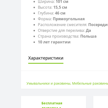
Ширина:
101 см
Высота:
15,5 см
Глубина:
46 см
Форма:
П
рямоугольная
Расположение смесителя:
Посереди
Отверстие для перелива:
Да
Страна производства:
Польша
10 лет гарантии
Характеристики
САНТЕХНИКА
Высота
Умывальники и раковины
,
Мебельные раковин
Страна
Ширина
Бесплатная
доставка с