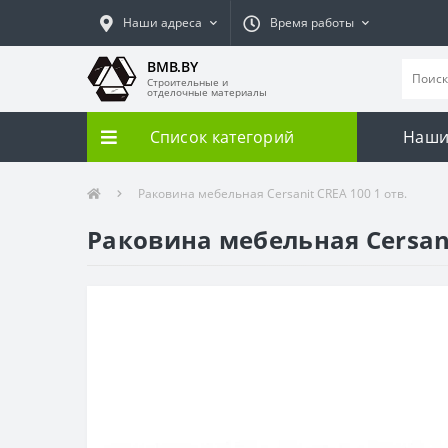
Наши адреса
Время работы
BMB.BY
Строительные и
отделочные материалы
Список категорий
Наши
Раковина мебельная Cersanit CREA 100 1 отв.
Раковина мебельная Cersani