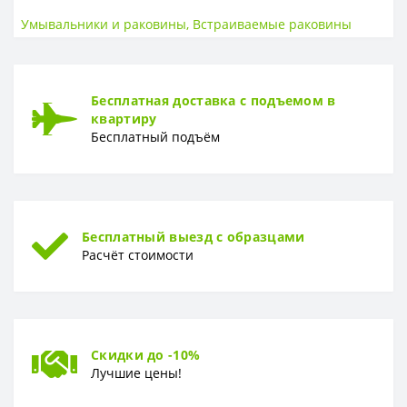
Высота
42 см
Умывальники и раковины
,
Встраиваемые раковины
Страна
Польша
Ширина
51 см
Бесплатная доставка с подъемом в
квартиру
Бесплатный подъём
Бесплатный выезд с образцами
Расчёт стоимости
Скидки до -10%
Лучшие цены!