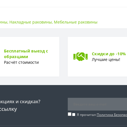
17,5 см
вины
,
Накладные раковины
,
Мебельные раковины
Польша
60,5 см
Бесплатный выезд с
Скидки до -10%
образцами
Лучшие цены!
Расчёт стоимости
акциях и скидках?
ссылку
Я прочитал
Политика Безопа