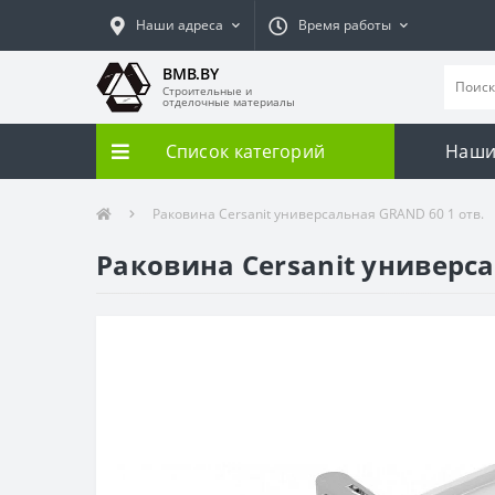
Наши адреса
Время работы
BMB.BY
Строительные и
отделочные материалы
Список категорий
Наши
Раковина Cersanit универсальная GRAND 60 1 отв.
Раковина Cersanit универса