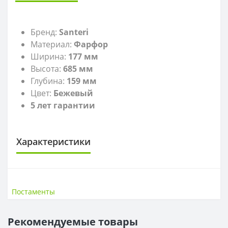
Бренд:
Santeri
Материал:
Фарфор
Ширина:
177
мм
Высота:
685 мм
Глубина:
159 мм
Цвет:
Бежевый
5 лет гарантии
Характеристики
САНТЕХНИКА
Высота
68,5 см
Постаменты
Ширина
17,7 см
Рекомендуемые товары
ГЛУБИНА