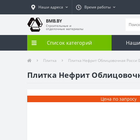
Наши адреса
Время работы
BMB.BY
Строительные и
отделочные материалы
Список категорий
Наши
Плитка
Плитка Нефрит Облицовочная Росси 00
Плитка Нефрит Облицовочная
Цена по запросу