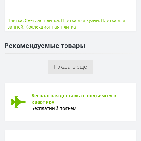
ПОВЕРХНОСТЬ
Поверхность
Матовая, рельеф
Плитка
,
Светлая плитка
,
Плитка для кухни
,
Плитка для
ванной
,
Коллекционная плитка
РАЗМЕР
Размер
600*200
Рекомендуемые товары
РИСУНОК
Рисунок
Камень
Показать еще
ТОЛЩИНА
Толщина
9мм
Бесплатная доставка с подъемом в
квартиру
Бесплатный подъём