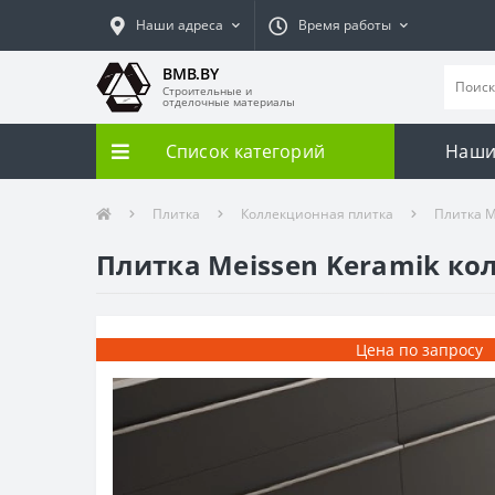
Наши адреса
Время работы
BMB.BY
Строительные и
отделочные материалы
Список категорий
Наши
Плитка
Коллекционная плитка
Плитка M
Плитка Meissen Keramik ко
Цена по запросу