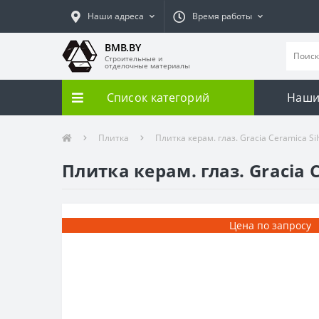
Наши адреса
Время работы
BMB.BY
Строительные и
отделочные материалы
Список категорий
Наши
Плитка
Плитка керам. глаз. Gracia Сeramica Sil
Плитка керам. глаз. Gracia С
Цена по запросу