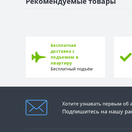
Рекомендуемые товары
ПОВЕРХНОСТЬ
Поверхность
РИСУНОК
Рисунок
Бесплатная
доставка с
подъемом в
квартиру
Бесплатный подъём
Хотите узнавать первым об 
Подпишитесь на нашу ра