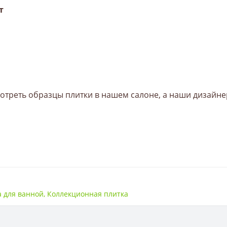
т
треть образцы плитки в нашем салоне, а наши дизайне
300*900
а для ванной
,
Коллекционная плитка
Керамика глазурованная
10 мм