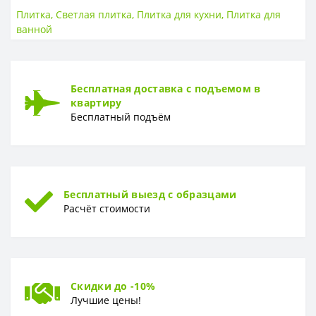
Размер
200*600
Плитка
,
Светлая плитка
,
Плитка для кухни
,
Плитка для
Тип
Керамика
ванной
Толщина
8.5 мм
ПОВЕРХНОСТЬ
Бесплатная доставка с подъемом в
Поверхность
Матовая, рельефная
квартиру
Бесплатный подъём
РИСУНОК
Рисунок
Камень
Бесплатный выезд с образцами
Расчёт стоимости
Скидки до -10%
Лучшие цены!