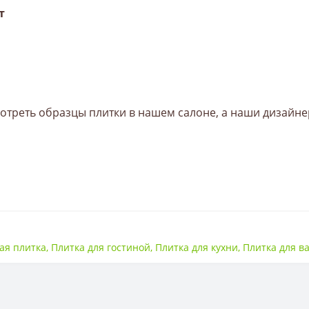
т
треть образцы плитки в нашем салоне, а наши дизайне
470*470
ая плитка
,
Плитка для гостиной
,
Плитка для кухни
,
Плитка для в
Керамогранит
8,5 мм