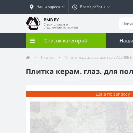
Наши адреса
Время работы
BMB.BY
Строительные и
отделочные материалы
Список категорий
Наши
Плитка
Плитка керам. глаз. для пола ALLORE Ca
Плитка керам. глаз. для пол
Цена по запросу