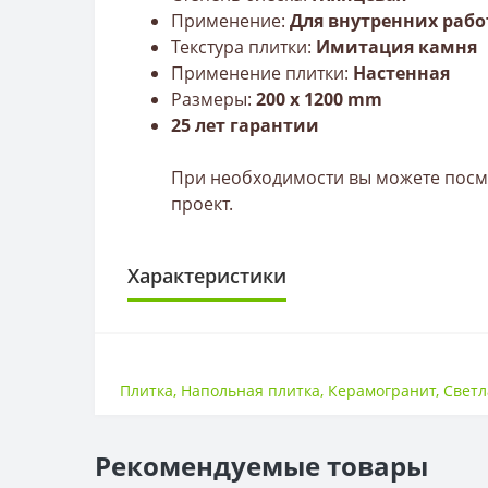
Применение:
Для внутренних рабо
Текстура плитки:
Имитация камня
Применение плитки:
Настенная
Размеры:
200
x 120
0
mm
25 лет гарантии
При необходимости вы можете посмо
проект.
Характеристики
ПЛИТКА
Размер
Плитка
,
Напольная плитка
,
Керамогранит
,
Светл
Тип
Толщина
Рекомендуемые товары
ПОВЕРХНОСТЬ