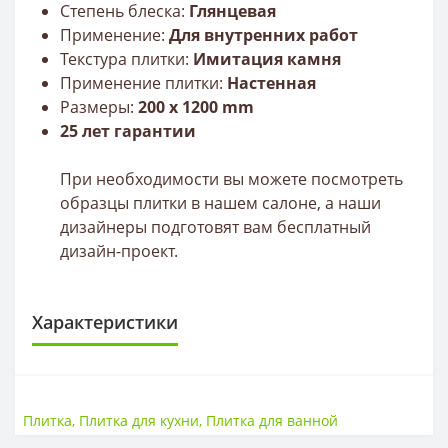
Степень блеска:
Глянцевая
Применение:
Для внутренних работ
Текстура плитки:
Имитация камня
Применение плитки:
Настенная
Размеры:
200
x 120
0
mm
25 лет гарантии
При необходимости вы можете посмотреть
образцы плитки в нашем салоне, а наши
дизайнеры подготовят вам бесплатный
дизайн-проект.
Характеристики
ПЛИТКА
Размер
310*610
Плитка
,
Плитка для кухни
,
Плитка для ванной
Тип
Керамогранит