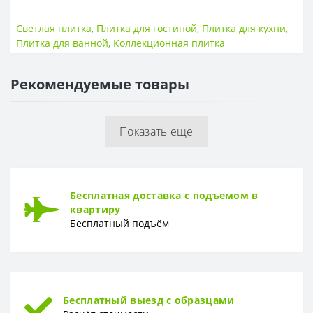
ПОВЕРХНОСТЬ
Поверхность
Рельефная, матовая
Светлая плитка
,
Плитка для гостиной
,
Плитка для кухни
,
Плитка для ванной
,
Коллекционная плитка
РАЗМЕР
Размер
290*890
Рекомендуемые товары
РИСУНОК
Рисунок
Камень
Показать еще
ТОЛЩИНА
Толщина
11 мм
Бесплатная доставка с подъемом в
квартиру
Бесплатный подъём
Бесплатный выезд с образцами