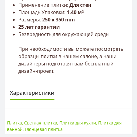
Применение плитки:
Для стен
Площадь Упаковки:
1.40 м²
Размеры:
25
0 х 350 mm
25 лет гарантии
Безвредность для окружающей среды
При необходимости вы можете посмотреть
образцы плитки в нашем салоне, а наши
дизайнеры подготовят вам бесплатный
дизайн-проект.
Характеристики
ПЛИТКА
Размер
250*350
Плитка
,
Светлая плитка
,
Плитка для кухни
,
Плитка для
Тип
Плитка
ванной
,
Глянцевая плитка
Толщина
9 мм