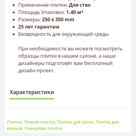
Применение плитки:
Для стен
Площадь Упаковки:
1.40 м²
Размеры:
25
0 х 350 mm
25 лет гарантии
Безвредность для окружающей среды
При необходимости вы можете посмотреть
образцы плитки в нашем салоне, а наши
дизайнеры подготовят вам бесплатный
дизайн-проект.
Характеристики
ПЛИТКА
Размер
250*350
Плитка
,
Тёмная плитка
,
Плитка для кухни
,
Плитка для
Тип
Плитка
ванной
,
Глянцевая плитка
Толщина
9 мм