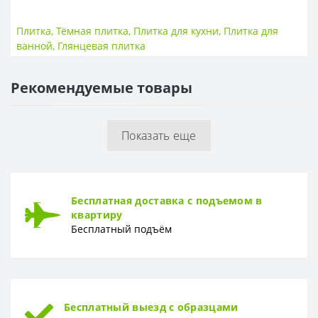
ПЛИТКА
Размер
200*300
Плитка
,
Тёмная плитка
,
Плитка для кухни
,
Плитка для
Тип
Плитка
ванной
,
Глянцевая плитка
Толщина
9 мм
Рекомендуемые товары
ПОВЕРХНОСТЬ
Поверхность
Глянцевая, гладкая
Показать еще
Бесплатная доставка с подъемом в
квартиру
Бесплатный подъём
Бесплатный выезд с образцами