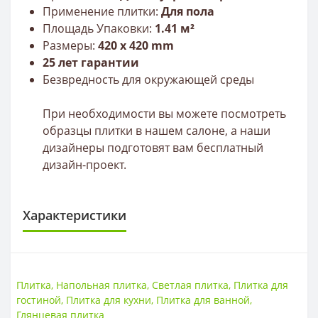
Применение плитки:
Для пола
Площадь Упаковки:
1.41 м²
Размеры:
420
х 420 mm
25 лет гарантии
Безвредность для окружающей среды
При необходимости вы можете посмотреть
образцы плитки в нашем салоне, а наши
дизайнеры подготовят вам бесплатный
дизайн-проект.
Характеристики
ПЛИТКА
Размер
420*420
Плитка
,
Напольная плитка
,
Светлая плитка
,
Плитка для
Тип
Плитка
гостиной
,
Плитка для кухни
,
Плитка для ванной
,
Толщина
9 мм
Глянцевая плитка