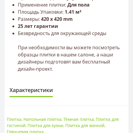
Применение плитки:
Для пола
Площадь Упаковки:
1.41 м²
Размеры:
420
х 420 mm
25 лет гарантии
Безвредность для окружающей среды
При необходимости вы можете посмотреть
образцы плитки в нашем салоне, а наши
дизайнеры подготовят вам бесплатный
дизайн-проект.
Характеристики
ПЛИТКА
Размер
420*420
Плитка
,
Напольная плитка
,
Тёмная плитка
,
Плитка для
Тип
Плитка
гостиной
,
Плитка для кухни
,
Плитка для ванной
,
Толщина
9 мм
Глянцевая плитка