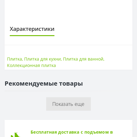
Характеристики
ПЛИТКА
Поверхность
Глянцевая
Плитка
,
Плитка для кухни
,
Плитка для ванной
,
Размер
200*300 мм
Коллекционная плитка
Стиль
Классическая
Страна
РБ
Рекомендуемые товары
Показать еще
Бесплатная доставка с подъемом в