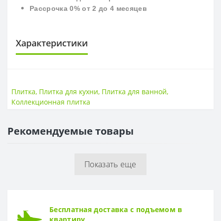
Рассрочка 0% от 2 до 4 месяцев
Характеристики
ПЛИТКА
Поверхность
Глянцевая
Плитка
,
Плитка для кухни
,
Плитка для ванной
,
Размер
250*500 мм
Коллекционная плитка
Стиль
Классический
Страна
РБ
Рекомендуемые товары
Показать еще
Бесплатная доставка с подъемом в
квартиру