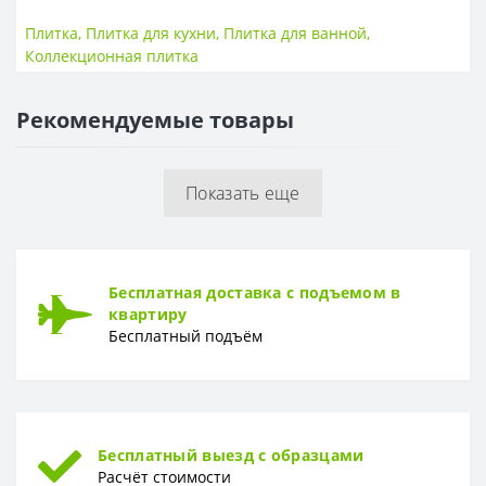
Поверхность
Глянцевая
Плитка
,
Плитка для кухни
,
Плитка для ванной
,
Размер
300*600 мм
Коллекционная плитка
Стиль
Класисческий
Страна
РБ
Рекомендуемые товары
Показать еще
Бесплатная доставка с подъемом в
квартиру
Бесплатный подъём
Бесплатный выезд с образцами
Расчёт стоимости