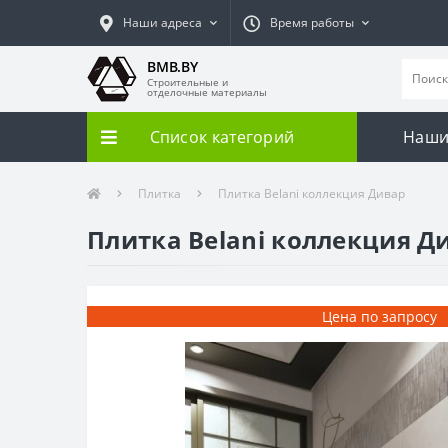
Наши адреса
Время работы
BMB.BY
Строительные и
отделочные материалы
Список категорий
Наши
Плитка
Плитка Belani коллекция Дивар
Плитка Belani коллекция Д
Цена по запросу