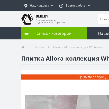
Наши адреса
Время работы
BMB.BY
Строительные и
отделочные материалы
Список категорий
Наши
Плитка
Плитка Allora коллекция Whitewood
Плитка Allora коллекция W
Цена по запросу