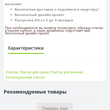
магазине:
Бесплатная доставка с подъёмом в квартиру!
Бесплатный дизайн-проект
Рассрочка 0% от 2 до 4 месяцев
При необходимости вы можете посмотреть образцы плитки
в нашем салоне, а наши дизайнеры подготовят вам
бесплатный дизайн-проект.
Характеристики
ПЛИТКА
Поверхность
Матовая
Плитка
,
Плитка для кухни
,
Плитка для ванной
,
Размер
250*750, 600*600
Коллекционная плитка
Стиль
Минимализм
Страна
Украина
Рекомендуемые товары
Показать еще