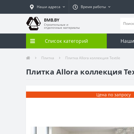
Наши адреса
Время работы
BMB.BY
Строительные и
отделочные материалы
Список категорий
Наши
Плитка
Плитка Allora коллекция Textile
Плитка Allora коллекция Tex
Цена по запросу