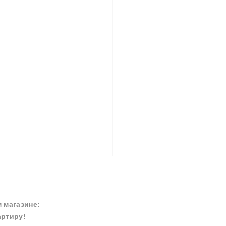
м магазине:
артиру!