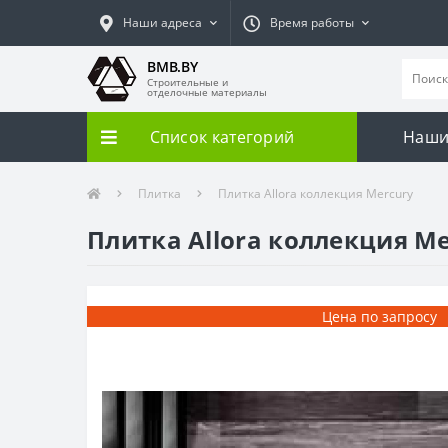
Наши адреса
Время работы
BMB.BY
Строительные и
отделочные материалы
Список категорий
Наши
Плитка
Плитка Allora коллекция Mercury
Плитка Allora коллекция Me
Цена по запросу