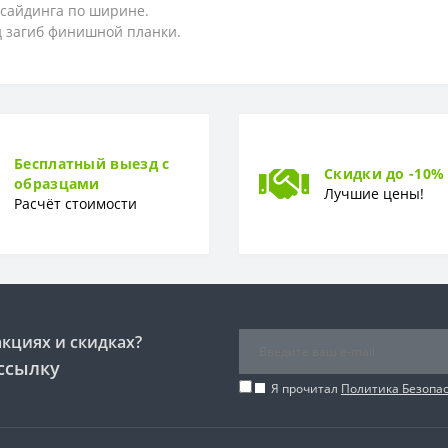
 сайдинга по ширине.
д загиб финишной планки.
Бесплатный выезд с
Скидки до -10%
образцами
Лучшие цены!
Расчёт стоимости
акциях и скидках?
ссылку
Я прочитал
Политика Безопа