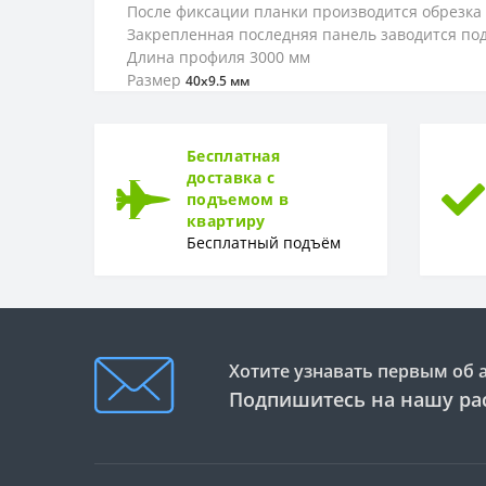
После фиксации планки производится обрезка
Закрепленная последняя панель заводится по
Длина профиля 3000 мм
Размер
40х9.5 мм
Бесплатная
доставка с
подъемом в
квартиру
Бесплатный подъём
Хотите узнавать первым об 
Подпишитесь на нашу ра