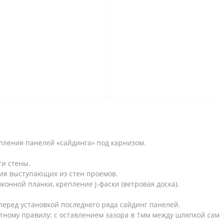
пления панелей «сайдинга» под карнизом.
ти стены.
ия выступающих из стен проемов.
онной планки, крепление J-фаски (ветровая доска).
еред установкой последнего ряда сайдинг панелей.
ному правилу: с оставлением зазора в 1мм между шляпкой сам