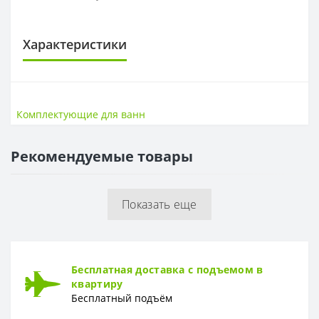
Характеристики
КОМПЛЕКТУЮЩИЕ ДЛЯ ВАНН
Высота, см
54
Комплектующие для ванн
Гарантия
2 года
Длина, см
170
Рекомендуемые товары
Коллекция
UNIVERSAL, LORENA, SANTANA, NIKE, FLAVIA, VIRGO, ZEN
Показать еще
Бесплатная доставка с подъемом в
квартиру
Бесплатный подъём