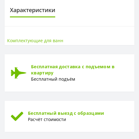
Характеристики
КОМПЛЕКТУЮЩИЕ ДЛЯ ВАНН
Высота, см
54
Комплектующие для ванн
Гарантия
2 года
Длина, см
85
Коллекция
Zen
Бесплатная доставка с подъемом в
квартиру
Бесплатный подъём
Бесплатный выезд с образцами
Расчёт стоимости