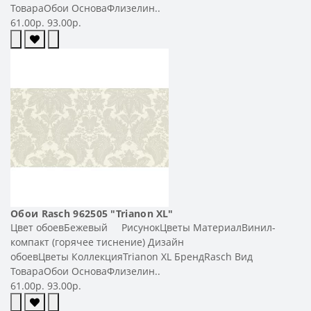
ТовараОбои ОсноваФлизелин..
61.00р.
93.00р.
Обои Rasch 962505 "Trianon XL"
Цвет обоевБежевый РисунокЦветы МатериалВинил-
компакт (горячее тиснение) Дизайн
обоевЦветы КоллекцияTrianon XL БрендRasch Вид
ТовараОбои ОсноваФлизелин..
61.00р.
93.00р.