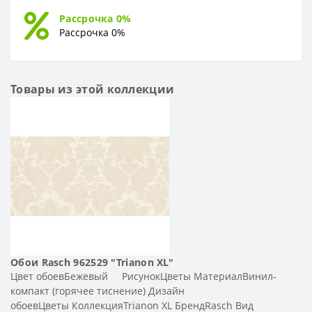
Рассрочка 0%
Рассрочка 0%
Товары из этой коллекции
Обои Rasch 962529 "Trianon XL"
Цвет обоевБежевый РисунокЦветы МатериалВинил-
компакт (горячее тиснение) Дизайн
обоевЦветы КоллекцияTrianon XL БрендRasch Вид