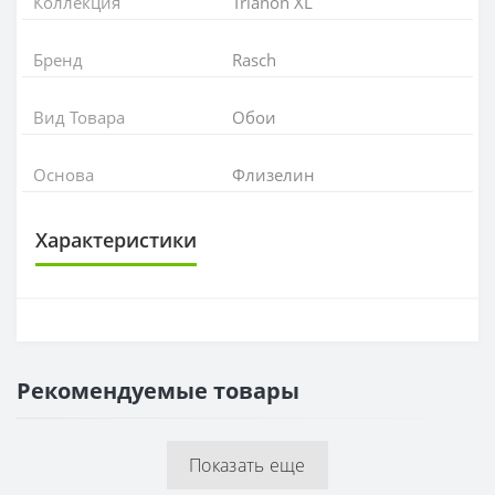
Коллекция
Trianon XL
Бренд
Rasch
Вид Товара
Обои
Основа
Флизелин
Характеристики
ОСНОВА
Основа
Флизелиновая
Рекомендуемые товары
РАППОРТ
Раппорт
53 см
Показать еще
РУЛОН