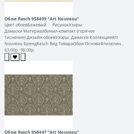
Обои Rasch 958409 "Art Nouveau"
Цвет обоевБежевый РисунокУзоры:
Дамаски МатериалВинил-компакт (горячее
тиснение) Дизайн обоевУзоры: Дамаски КоллекцияArt
Nouveau БрендRasch Вид ТовараОбои ОсноваФлизелин..
63.00р.
98.00р.
Обои Rasch 958447 "Art Nouveau"