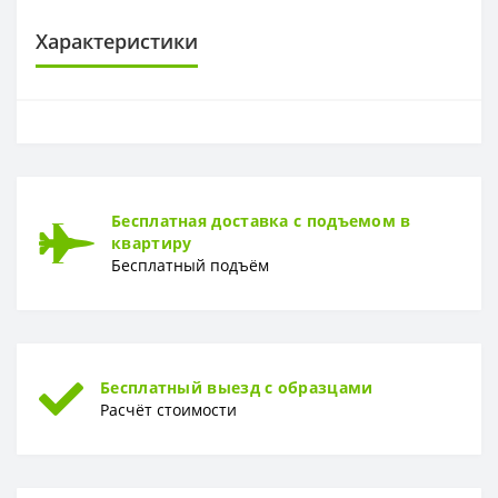
Характеристики
ОСНОВА
Основа
Флизелиновая
РАППОРТ
Бесплатная доставка с подъемом в
Раппорт
32 см
квартиру
Бесплатный подъём
РУЛОН
Рулон
1,06 x 10,05 м
ТИП
Тип
Винил-компакт
Бесплатный выезд с образцами
Расчёт стоимости