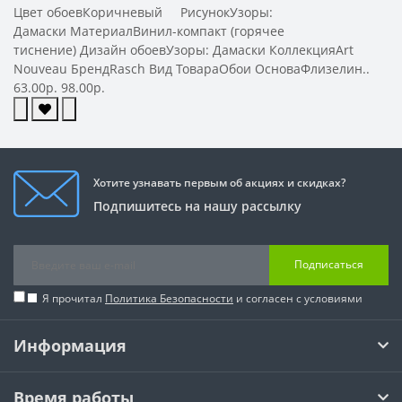
Цвет обоевКоричневый РисунокУзоры:
Дамаски МатериалВинил-компакт (горячее
тиснение) Дизайн обоевУзоры: Дамаски КоллекцияArt
Nouveau БрендRasch Вид ТовараОбои ОсноваФлизелин..
63.00р.
98.00р.
Хотите узнавать первым об акциях и скидках?
Подпишитесь на нашу рассылку
Подписаться
Я прочитал
Политика Безопасности
и согласен с условиями
Информация
Время работы