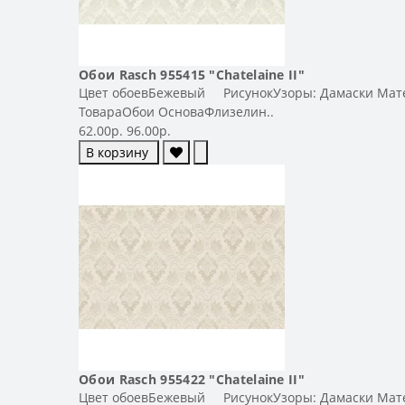
Обои Rasch 955415 "Chatelaine II"
Цвет обоевБежевый РисунокУзоры: Дамаски Матери
ТовараОбои ОсноваФлизелин..
62.00р.
96.00р.
В корзину
Обои Rasch 955422 "Chatelaine II"
Цвет обоевБежевый РисунокУзоры: Дамаски Матери