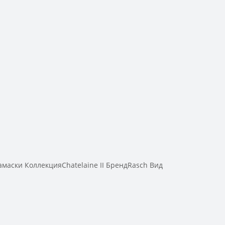
аски КоллекцияChatelaine II БрендRasch Вид