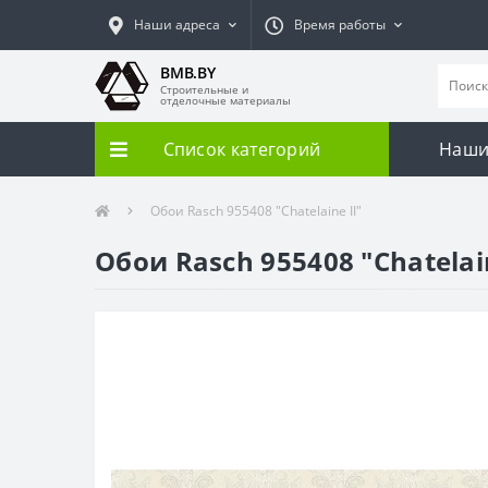
Наши адреса
Время работы
BMB.BY
Строительные и
отделочные материалы
Список категорий
Наши
Обои Rasch 955408 "Chatelaine II"
Обои Rasch 955408 "Chatelain