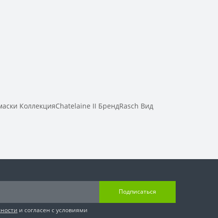
ски КоллекцияChatelaine II БрендRasch Вид
Подписаться
сности
и согласен с условиями