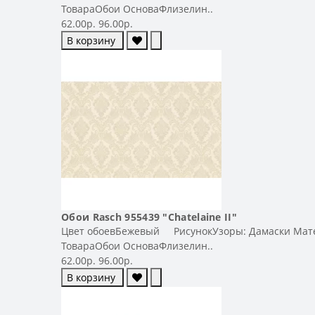
ТовараОбои ОсноваФлизелин..
62.00р.
96.00р.
В корзину
Обои Rasch 955439 "Chatelaine II"
Цвет обоевБежевый РисунокУзоры: Дамаски Матери
ТовараОбои ОсноваФлизелин..
62.00р.
96.00р.
В корзину