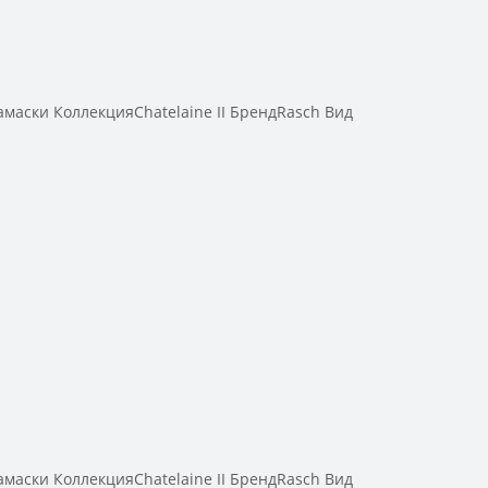
аски КоллекцияChatelaine II БрендRasch Вид
аски КоллекцияChatelaine II БрендRasch Вид