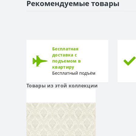
Рекомендуемые товары
Раппорт
РУЛОН
Рулон
ТИП
Тип
Бесплатная
доставка с
подъемом в
квартиру
Бесплатный подъём
Товары из этой коллекции