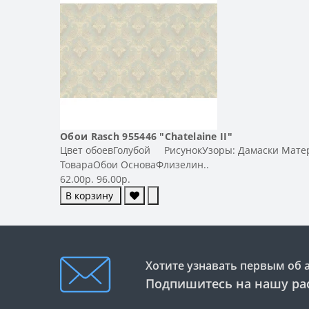
Обои Rasch 955446 "Chatelaine II"
Цвет обоевГолубой РисунокУзоры: Дамаски Матери
ТовараОбои ОсноваФлизелин..
62.00р.
96.00р.
В корзину
Хотите узнавать первым об 
Подпишитесь на нашу ра