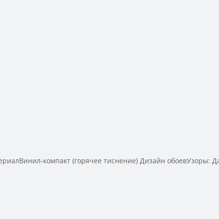
алВинил-компакт (горячее тиснение) Дизайн обоевУзоры: Дам