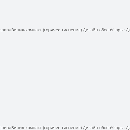
алВинил-компакт (горячее тиснение) Дизайн обоевУзоры: Дам
алВинил-компакт (горячее тиснение) Дизайн обоевУзоры: Дам