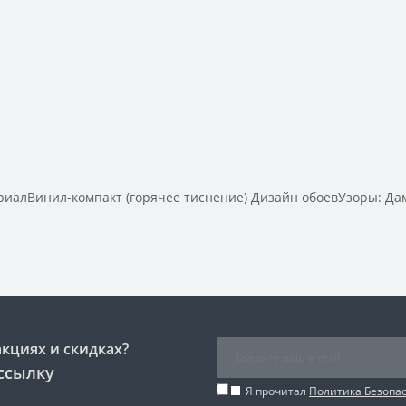
алВинил-компакт (горячее тиснение) Дизайн обоевУзоры: Дама
акциях и скидках?
ссылку
Я прочитал
Политика Безопа