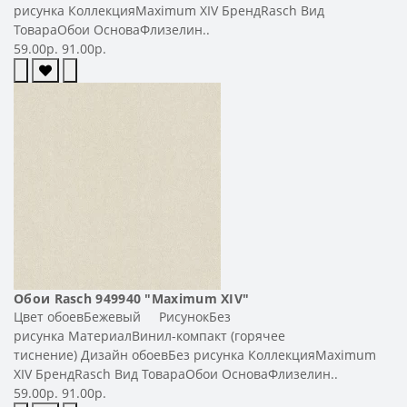
рисунка КоллекцияMaximum XIV БрендRasch Вид
ТовараОбои ОсноваФлизелин..
59.00р.
91.00р.
Обои Rasch 949940 "Maximum XIV"
Цвет обоевБежевый РисунокБез
рисунка МатериалВинил-компакт (горячее
тиснение) Дизайн обоевБез рисунка КоллекцияMaximum
XIV БрендRasch Вид ТовараОбои ОсноваФлизелин..
59.00р.
91.00р.