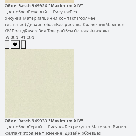
Обои Rasch 949926 "Maximum XIV"
Цвет обоевБежевый РисунокБез
рисунка МатериалВинил-компакт (горячее
тиснение) Дизайн обоевБез рисунка КоллекцияMaximum
XIV БрендRasch Вид ТовараОбои ОсноваФлизелин..
59.00р.
91.00р.
Обои Rasch 949933 "Maximum XIV"
Цвет обоевСерый РисунокБез рисунка МатериалВинил-
компакт (горячее тиснение) Дизайн обоевБез