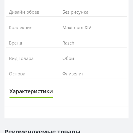
Дизайн обоев
Без рисунка
Коллекция
Maximum XIV
Бренд
Rasch
Вид Товара
Обои
Основа
Флизелин
Характеристики
ОСНОВА
Основа
Флизелиновая
Рекомендуемые товары
РАППОРТ