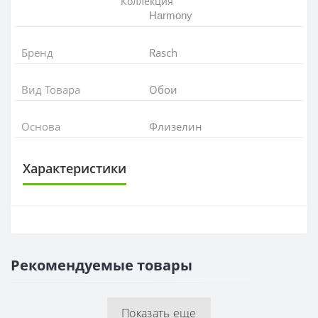
Коллекция
Harmony
Бренд
Rasch
Вид Товара
Обои
Основа
Флизелин
Характеристики
ОСНОВА
Основа
Флизелиновая
Рекомендуемые товары
РАППОРТ
Раппорт
0 см
Показать еще
РУЛОН