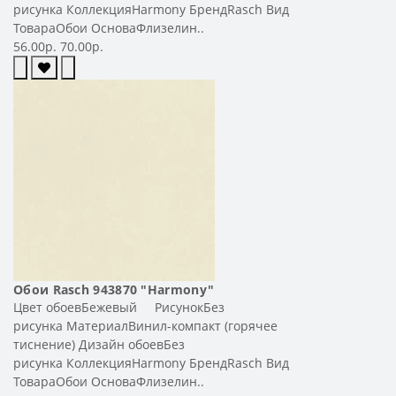
рисунка КоллекцияHarmony БрендRasch Вид
ТовараОбои ОсноваФлизелин..
56.00р.
70.00р.
Обои Rasch 943870 "Harmony"
Цвет обоевБежевый РисунокБез
рисунка МатериалВинил-компакт (горячее
тиснение) Дизайн обоевБез
рисунка КоллекцияHarmony БрендRasch Вид
ТовараОбои ОсноваФлизелин..