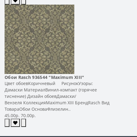
Обои Rasch 936544 "Maximum XIII"
Цвет обоевКоричневый РисунокУзоры:
Дамаски МатериалВинил-компакт (горячее
тиснение) Дизайн обоевДамаски/
Вензеля КоллекцияMaximum XIII БрендRasch Вид
ТовараОбои ОсноваФлизелин..
45.00р.
70.00р.