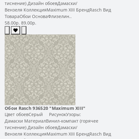
тиснение) Дизайн обоевДамаски/
Вензеля КоллекцияMaximum XIII БрендRasch Вид
ТовараОбои ОсноваФлизелин..
58.00р.
89.00р.
Обои Rasch 936520 "Maximum XIII"
Цвет обоевСерый РисунокУзоры:
Дамаски МатериалВинил-компакт (горячее
тиснение) Дизайн обоевДамаски/
Вензеля КоллекцияMaximum XIII БрендRasch Вид