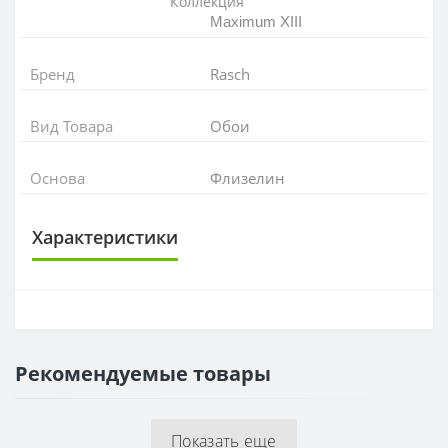
Коллекция
Maximum XIII
Бренд
Rasch
Вид Товара
Обои
Основа
Флизелин
Характеристики
ОСНОВА
Основа
Флизелиновая
Рекомендуемые товары
РАППОРТ
Раппорт
64 см
Показать еще
РУЛОН