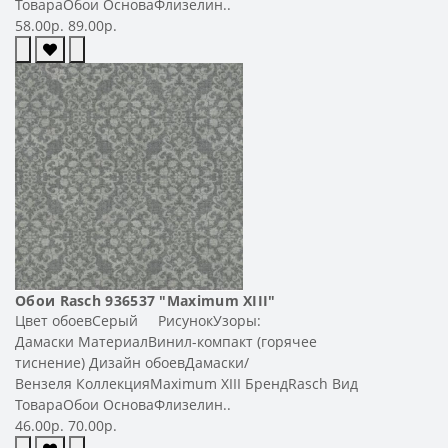
ТовараОбои ОсноваФлизелин..
58.00р.
89.00р.
Обои Rasch 936537 "Maximum XIII"
Цвет обоевСерый РисунокУзоры:
Дамаски МатериалВинил-компакт (горячее
тиснение) Дизайн обоевДамаски/
Вензеля КоллекцияMaximum XIII БрендRasch Вид
ТовараОбои ОсноваФлизелин..
46.00р.
70.00р.