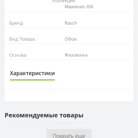
Коллекция
Maximum XIII
Бренд
Rasch
Вид Товара
Обои
Основа
Флизелин
Характеристики
ОСНОВА
Основа
Флизелиновая
Рекомендуемые товары
РАППОРТ
Раппорт
64 см
Показать еще
РУЛОН