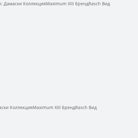
: Дамаски КоллекцияMaximum XIII БрендRasch Вид
ски КоллекцияMaximum XIII БрендRasch Вид