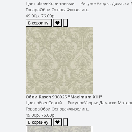
Цвет обоевКоричневый РисунокУзоры: Дамаски Ма
ТовараОбои ОсноваФлизелин..
49.00р.
76.00р.
В корзину
Обои Rasch 936025 "Maximum XIII"
Цвет обоевСерый РисунокУзоры: Дамаски Материа
ТовараОбои ОсноваФлизелин..
49.00р.
76.00р.
В корзину