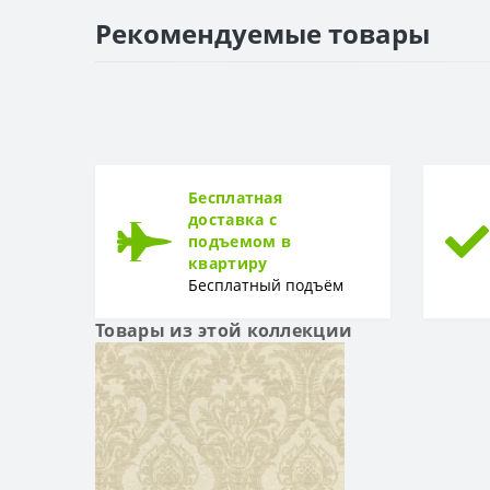
РАППОРТ
Рекомендуемые товары
Раппорт
РУЛОН
Рулон
ТИП
Тип
Бесплатная
доставка с
подъемом в
квартиру
Бесплатный подъём
Товары из этой коллекции