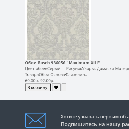
Обои Rasch 936056 "Maximum XIII"
Цвет обоевСерый РисунокУзоры: Дамаски Материа
ТовараОбои ОсноваФлизелин..
60.00р.
92.00р.
В корзину
Хотите узнавать первым об 
Подпишитесь на нашу ра