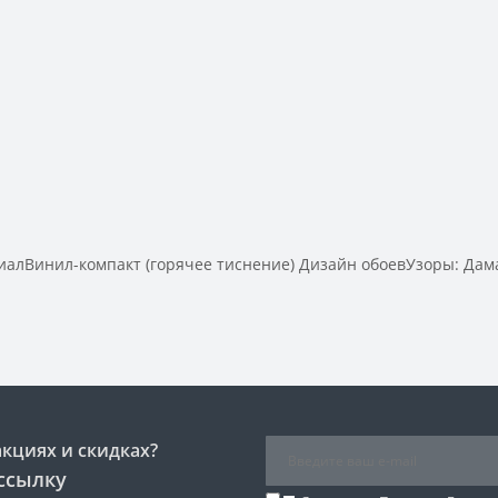
лВинил-компакт (горячее тиснение) Дизайн обоевУзоры: Дама
акциях и скидках?
ссылку