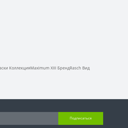
ски КоллекцияMaximum XIII БрендRasch Вид
Подписаться