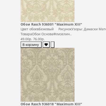
Обои Rasch 936001 "Maximum XIII"
Цвет обоевБежевый РисунокУзоры: Дамаски Матер
ТовараОбои ОсноваФлизелин..
49.00р.
76.00р.
В корзину
Обои Rasch 936018 "Maximum XIII"