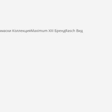
маски КоллекцияMaximum XIII БрендRasch Вид