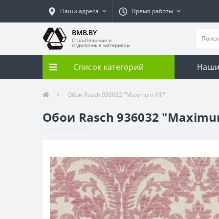
Наши адреса
Время работы
BMB.BY
Строительные и
отделочные материалы
Список категорий
Наши
Обои Rasch 936032 "Maximum XIII"
Обои Rasch 936032 "Maximum