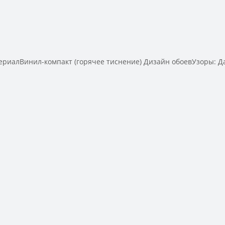
иалВинил-компакт (горячее тиснение) Дизайн обоевУзоры: Да