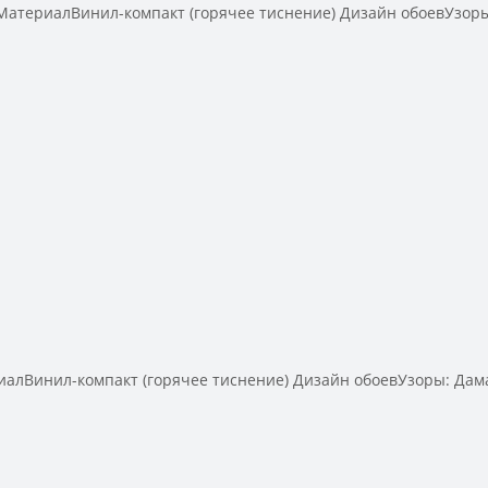
териалВинил-компакт (горячее тиснение) Дизайн обоевУзоры
лВинил-компакт (горячее тиснение) Дизайн обоевУзоры: Дама