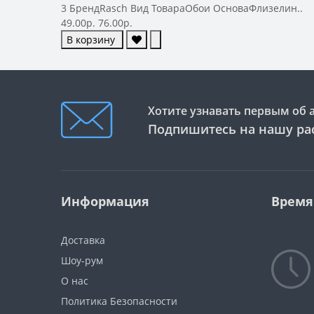
3 БрендRasch Вид ТовараОбои ОсноваФлизелин..
49.00р.
76.00р.
В корзину
Хотите узнавать первым об 
Подпишитесь на нашу ра
Информация
Время
Доставка
Шоу-рум
О нас
Политика Безопасности