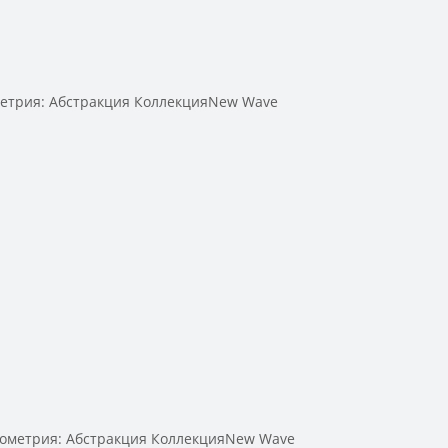
метрия: Абстракция КоллекцияNew Wave
еометрия: Абстракция КоллекцияNew Wave