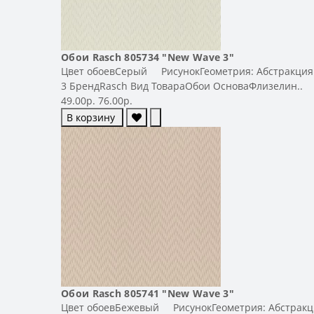
Обои Rasch 805734 "New Wave 3"
Цвет обоевСерый РисунокГеометрия: Абстракция 
3 БрендRasch Вид ТовараОбои ОсноваФлизелин..
49.00р.
76.00р.
В корзину
Обои Rasch 805741 "New Wave 3"
Цвет обоевБежевый РисунокГеометрия: Абстракци