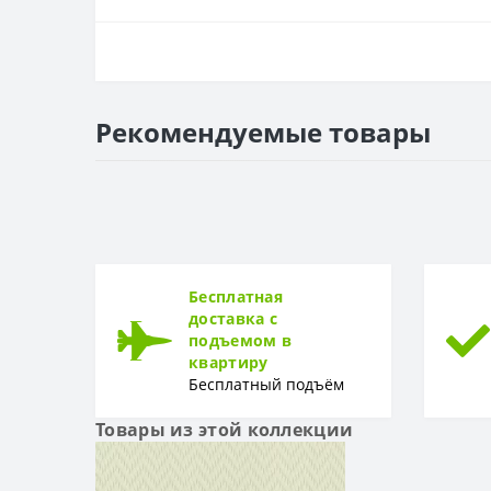
ОСНОВА
Основа
РАППОРТ
Рекомендуемые товары
Раппорт
РУЛОН
Рулон
ТИП
Тип
Бесплатная
доставка с
подъемом в
квартиру
Бесплатный подъём
Товары из этой коллекции