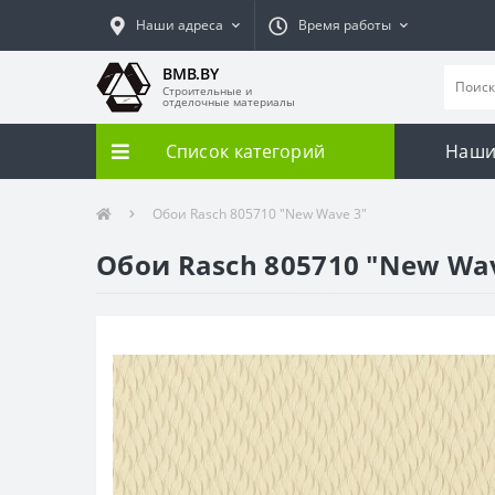
Наши адреса
Время работы
BMB.BY
Строительные и
отделочные материалы
Список категорий
Наши
Обои Rasch 805710 "New Wave 3"
Обои Rasch 805710 "New Wa