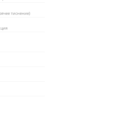
рячее тиснение)
кция