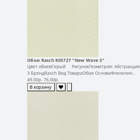
Обои Rasch 805727 "New Wave 3"
Цвет обоевСерый РисунокГеометрия: Абстракция 
3 БрендRasch Вид ТовараОбои ОсноваФлизелин..
49.00р.
76.00р.
В корзину