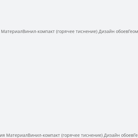
МатериалВинил-компакт (горячее тиснение) Дизайн обоевГео
я МатериалВинил-компакт (горячее тиснение) Дизайн обоевГ