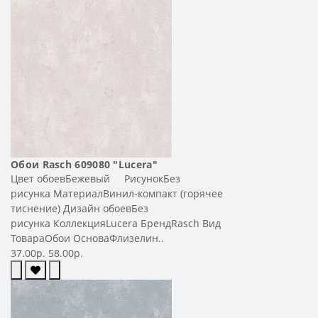
Обои Rasch 609080 "Lucera"
Цвет обоевБежевый РисунокБез
рисунка МатериалВинил-компакт (горячее
тиснение) Дизайн обоевБез
рисунка КоллекцияLucera БрендRasch Вид
ТовараОбои ОсноваФлизелин..
37.00р.
58.00р.