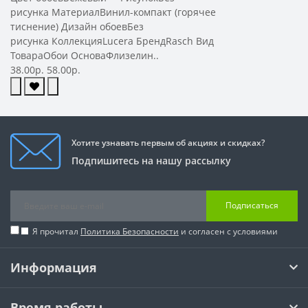
рисунка МатериалВинил-компакт (горячее
тиснение) Дизайн обоевБез
рисунка КоллекцияLucera БрендRasch Вид
ТовараОбои ОсноваФлизелин..
38.00р.
58.00р.
Хотите узнавать первым об акциях и скидках?
Подпишитесь на нашу рассылку
Подписаться
Я прочитал
Политика Безопасности
и согласен с условиями
Информация
Время работы