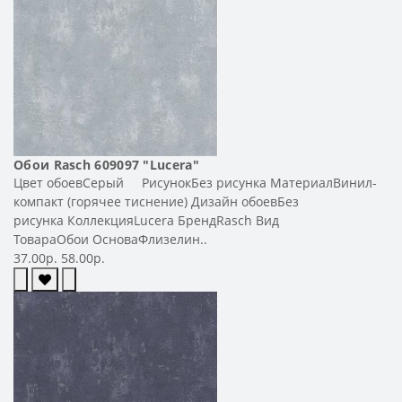
Обои Rasch 609097 "Lucera"
Цвет обоевСерый РисунокБез рисунка МатериалВинил-
компакт (горячее тиснение) Дизайн обоевБез
рисунка КоллекцияLucera БрендRasch Вид
ТовараОбои ОсноваФлизелин..
37.00р.
58.00р.