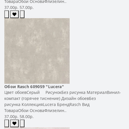
ТовараОбои ОсноваФлизелин..
37.00р.
57.00р.
Обои Rasch 609059 "Lucera"
Цвет обоевСерый РисунокБез рисунка МатериалВинил-
компакт (горячее тиснение) Дизайн обоевБез
рисунка КоллекцияLucera БрендRasch Вид
ТовараОбои ОсноваФлизелин..
37.00р.
58.00р.