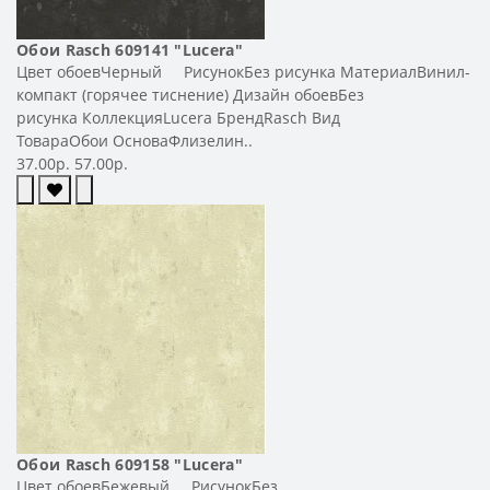
Обои Rasch 609141 "Lucera"
Цвет обоевЧерный РисунокБез рисунка МатериалВинил-
компакт (горячее тиснение) Дизайн обоевБез
рисунка КоллекцияLucera БрендRasch Вид
ТовараОбои ОсноваФлизелин..
37.00р.
57.00р.
Обои Rasch 609158 "Lucera"
Цвет обоевБежевый РисунокБез