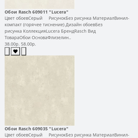
Обои Rasch 609011 "Lucera"
Цвет обоевСерый РисунокБез рисунка МатериалВинил-
компакт (горячее тиснение) Дизайн обоевБез
рисунка КоллекцияLucera БрендRasch Вид
ТовараОбои ОсноваФлизелин..
38.00р.
58.00р.
Обои Rasch 609035 "Lucera"
Цвет обоевСерый РисунокБез рисунка МатериалВинил-