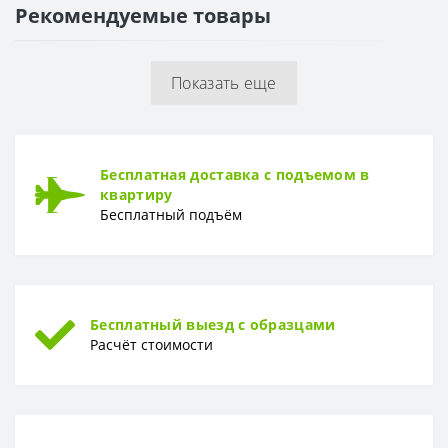
Рекомендуемые товары
РАППОРТ
Раппорт
0 см
Показать еще
РУЛОН
Рулон
0,53 x 10,05 м
ТИП
Бесплатная доставка с подъемом в
Тип
Винил-компакт
квартиру
Бесплатный подъём
Бесплатный выезд с образцами
Расчёт стоимости