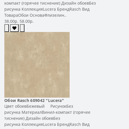
компакт (горячее тиснение) Дизайн обоевБез
рисунка КоллекцияLucera БрендRasch Вид
ТовараОбои ОсноваФлизелин..
38.00р.
58.00р.
Обои Rasch 609042 "Lucera"
Цвет обоевБежевый РисунокБез
рисунка МатериалВинил-компакт (горячее
тиснение) Дизайн обоевБез
рисунка КоллекцияLucera БрендRasch Вид