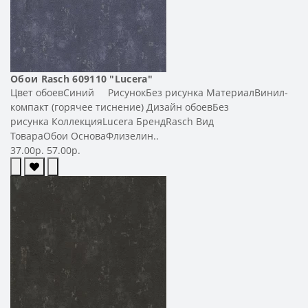
Обои Rasch 609110 "Lucera"
Цвет обоевСиний РисунокБез рисунка МатериалВинил-
компакт (горячее тиснение) Дизайн обоевБез
рисунка КоллекцияLucera БрендRasch Вид
ТовараОбои ОсноваФлизелин..
37.00р.
57.00р.