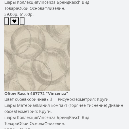
шары КоллекцияVincenza БрендRasch Вид
ТовараОбои ОсноваФлизелин..
39.00р.
61.00р.
Обои Rasch 467772 "Vincenza"
Цвет обоевКоричневый РисунокГеометрия: Круги,
шары МатериалВинил-компакт (горячее тиснение) Дизайн
обоевГеометрия: Круги,
шары КоллекцияVincenza БрендRasch Вид
ТовараОбои ОсноваФлизелин..