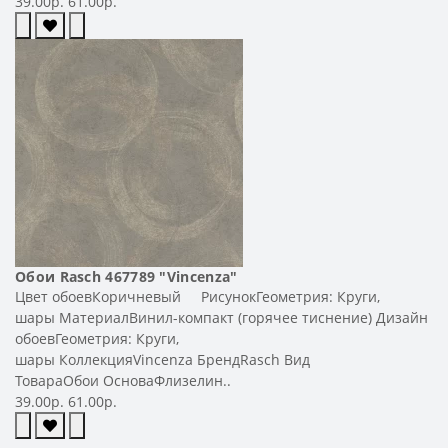
39.00р.
61.00р.
Обои Rasch 467789 "Vincenza"
Цвет обоевКоричневый РисунокГеометрия: Круги,
шары МатериалВинил-компакт (горячее тиснение) Дизайн
обоевГеометрия: Круги,
шары КоллекцияVincenza БрендRasch Вид
ТовараОбои ОсноваФлизелин..
39.00р.
61.00р.