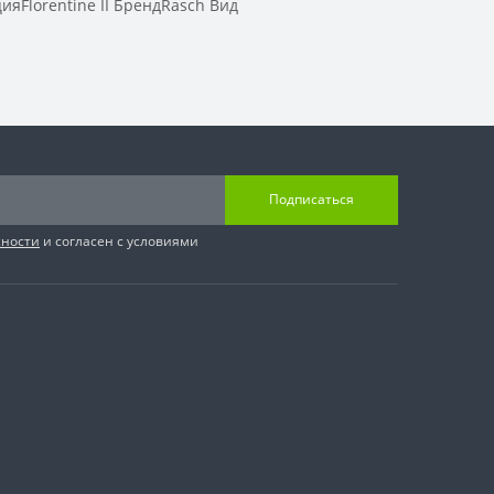
Florentine II БрендRasch Вид
Подписаться
сности
и согласен с условиями