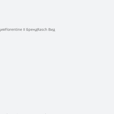
Florentine II БрендRasch Вид