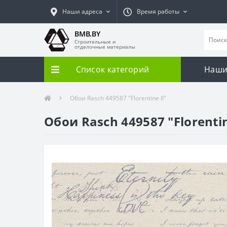
Наши адреса
Время работы
BMB.BY
Строительные и
отделочные материалы
Список категорий
Наши
Обои Rasch 449587 "Florentine II"
Обои Rasch 449587 "Florentin