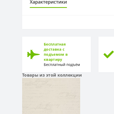
Характеристики
ОСНОВА
Основа
РАППОРТ
Раппорт
Бесплатная
доставка с
РУЛОН
подъемом в
квартиру
Рулон
Бесплатный подъём
ТИП
Товары из этой коллекции
Тип