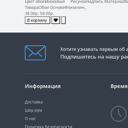
Цвет обоевБежевый РисунокНадпись МатериалВинил
ТовараОбои ОсноваФлизелин..
38.00р.
58.00р.
В корзину
Хотите узнавать первым об 
Подпишитесь на нашу ра
Информация
Время
Доставка
Шоу-рум
О нас
Политика Безопасности