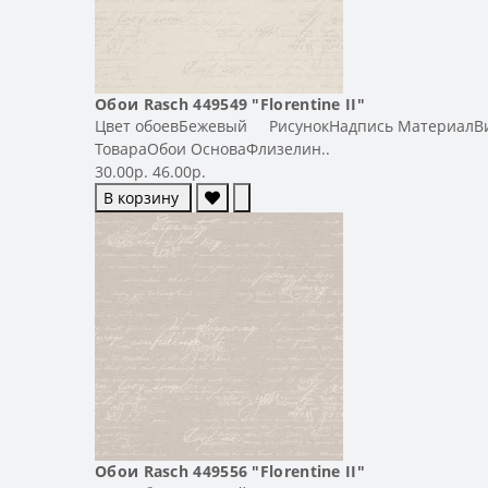
Обои Rasch 449549 "Florentine II"
Цвет обоевБежевый РисунокНадпись МатериалВинил
ТовараОбои ОсноваФлизелин..
30.00р.
46.00р.
В корзину
Обои Rasch 449556 "Florentine II"