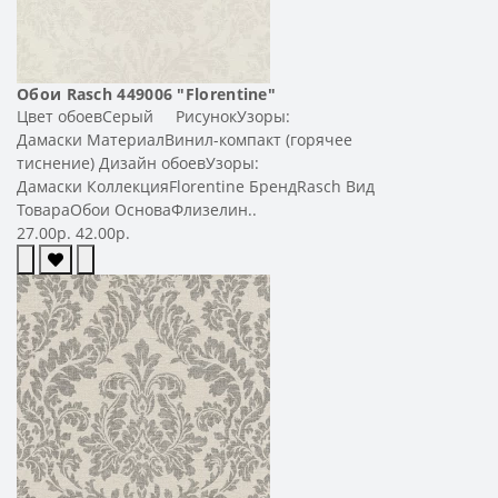
Обои Rasch 449006 "Florentine"
Цвет обоевСерый РисунокУзоры:
Дамаски МатериалВинил-компакт (горячее
тиснение) Дизайн обоевУзоры:
Дамаски КоллекцияFlorentine БрендRasch Вид
ТовараОбои ОсноваФлизелин..
27.00р.
42.00р.