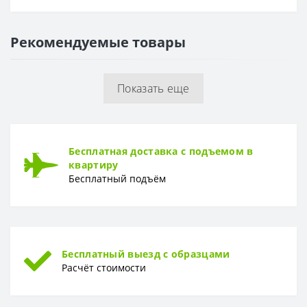
Основа
Флизелиновая
Рекомендуемые товары
РАППОРТ
Раппорт
53 см
Показать еще
РУЛОН
Рулон
0,53 x 10,05 м
ТИП
Бесплатная доставка с подъемом в
Тип
Винил-компакт
квартиру
Бесплатный подъём
Бесплатный выезд с образцами
Расчёт стоимости