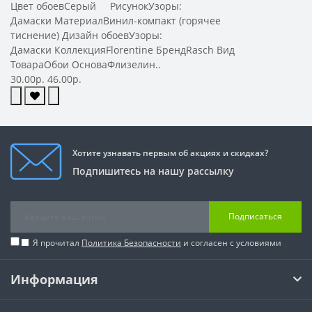
Цвет обоевСерый РисунокУзоры:
Дамаски МатериалВинил-компакт (горячее
тиснение) Дизайн обоевУзоры:
Дамаски КоллекцияFlorentine БрендRasch Вид
ТовараОбои ОсноваФлизелин..
30.00р.
46.00р.
Хотите узнавать первым об акциях и скидках?
Подпишитесь на нашу рассылку
Подписаться
Я прочитал
Политика Безопасности
и согласен с условиями
Информация