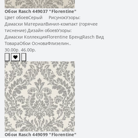
Обои Rasch 449037 "Florentine"
Цвет обоевСерый РисунокУзоры:
Дамаски МатериалВинил-компакт (горячее
тиснение) Дизайн обоевУзоры:
Дамаски КоллекцияFlorentine БрендRasch Вид
ТовараОбои ОсноваФлизелин..
30.00р.
46.00р.
Обои Rasch 449099 "Florentine"