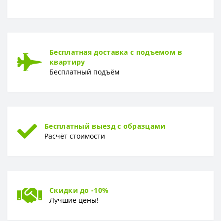
ОСНОВА
Основа
Флизелиновая
РАППОРТ
Бесплатная доставка с подъемом в
Раппорт
26,5 см
квартиру
Бесплатный подъём
РУЛОН
Рулон
0,53 x 10,05 м
ТИП
Тип
Винил-компакт
Бесплатный выезд с образцами
Расчёт стоимости
Скидки до -10%
Лучшие цены!