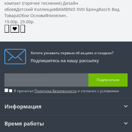
компакт (горячее тиснение) Дизайн
обоевДетский КоллекцияBAMBINO XVIII БрендRasch Вид
ТовараОбои ОсноваФлизелин..
19.00р.
29.00р.
Хотите узнавать первым об акциях и скидках?
Подпишитесь на нашу рассылку
Подписаться
Я прочитал
Политика Безопасности
и согласен с условиями
Информация
Время работы