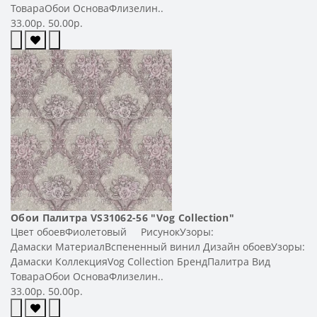
ТовараОбои ОсноваФлизелин..
33.00р.
50.00р.
Обои Палитра VS31062-56 "Vog Collection"
Цвет обоевФиолетовый РисунокУзоры:
Дамаски МатериалВспененный винил Дизайн обоевУзоры:
Дамаски КоллекцияVog Collection БрендПалитра Вид
ТовараОбои ОсноваФлизелин..
33.00р.
50.00р.