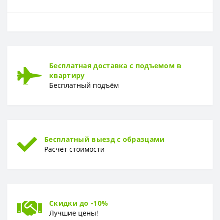
ОСНОВА
Основа
Флизелиновая
РАППОРТ
Бесплатная доставка с подъемом в
Раппорт
32 см
квартиру
Бесплатный подъём
РУЛОН
Рулон
1.06 x 10,0 м
ТИП
Тип
Винил-компакт
Бесплатный выезд с образцами
Расчёт стоимости
Скидки до -10%
Лучшие цены!