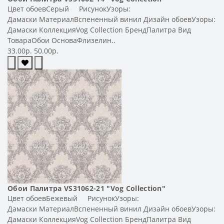
Цвет обоевСерый РисунокУзоры:
Дамаски МатериалВспененный винил Дизайн обоевУзоры:
Дамаски КоллекцияVog Collection БрендПалитра Вид
ТовараОбои ОсноваФлизелин..
33.00р.
50.00р.
Обои Палитра VS31062-21 "Vog Collection"
Цвет обоевБежевый РисунокУзоры:
Дамаски МатериалВспененный винил Дизайн обоевУзоры:
Дамаски КоллекцияVog Collection БрендПалитра Вид